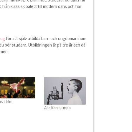
llt från klassisk balett till modern dans och här
gog
för att själv utbilda barn och ungdomar inom
u bör studera. Utbildningen är på tre år och då
amen.
s i film
Alla kan sjunga