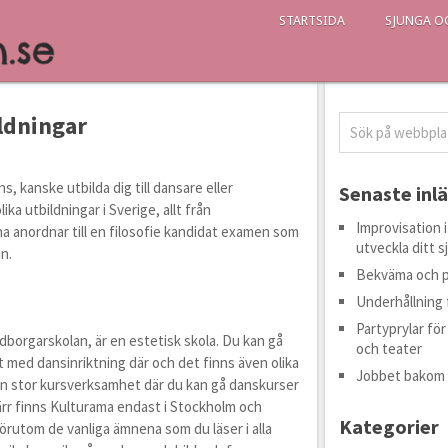
STARTSIDA
SJUNGA O
ldningar
 kanske utbilda dig till dansare eller
Senaste inl
ka utbildningar i Sverige, allt från
Improvisation 
nordnar till en filosofie kandidat examen som
utveckla ditt 
n.
Bekväma och pr
Underhållning 
Partyprylar f
dborgarskolan, är en estetisk skola. Du kan gå
och teater
med dansinriktning där och det finns även olika
Jobbet bakom
en stor kursverksamhet där du kan gå danskurser
värr finns Kulturama endast i Stockholm och
Kategorier
rutom de vanliga ämnena som du läser i alla