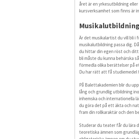
året är en yrkesutbildning ell
kursverksamhet som finns är in
Musikalutbildnin
Är det musikalartist du vill bli 
musikalutbildning passa dig. Då 
du hittar din egen röst och ditt
bli måste du kunna behärska s
förmedla olika berättelser på e
Du har rätt att få studiemedel
På Balettakademien blir du uppl
lång och grundlig utbildning i
inhemska och internationella lä
du göra det på ett äkta och natur
fram din rollkaraktär och den b
Studerar du teater får du lära di
teoretiska ämnen som grundläg
obligatoriska ämnen om du stu