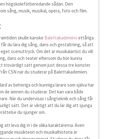
er en högskoleförberedande sådan. Den
om sång, musik, musikal, opera, foto och film.
g
i framtiden skulle kanske
Balettakademins
ettåriga
får du lära dig sång, dans och gestaltning, så att
 eget scenuttryck. Om det är musikalartist du vill
ång, dans och teater eftersom du bör kunna
tt trovärdigt sätt genom just dessa tre konster.
 från CSN när du studerar på Balettakademien.
ärd av behöriga och kunniga lärare som själva har
nom de ämnen du studerar. Det kan vara både
rare. När du undervisas i sångteknik och sång får
ligt sätt. Det är viktigt att du lär dig att sjunga
erättelse du sjunger om.
g att leva dig in i de olika karaktärerna. Även
gande musikteori och musikalhistoria är
derar musikalprogrammet. Studerar du dans får