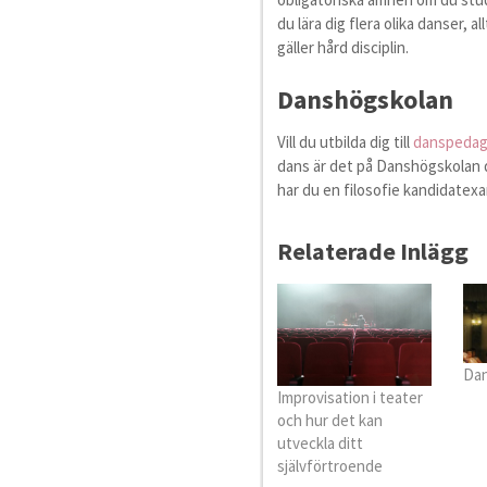
du lära dig flera olika danser, a
gäller hård disciplin.
Danshögskolan
Vill du utbilda dig till
danspeda
dans är det på Danshögskolan d
har du en filosofie kandidatex
Relaterade Inlägg
Dan
Improvisation i teater
och hur det kan
utveckla ditt
självförtroende