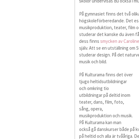
skolor undervisas du också i mu
På gymnasiet finns det två olik
högskoleförberedande. Det est
musikproduktion, teater, film 
studerar det kanske du även får
dess finns
smycken av Carolin
själv. Att se en utställning o
studerar design. På det natur
musik och bild.
På Kulturama finns det över
tjugo heltidsutbildningar
och omkring tio
utbildningar på deltid inom
teater, dans, film, foto,
sång, opera,
musikproduktion och musik.
På Kulturama kan man
också gå danskurser både på kv
på heltid och alla är tvååriga.