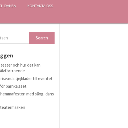
CH DANSA
KONTAKTA OSS
äggen
i teater och hur det kan
självförtroende
isvärda tjejkläder till eventet
för barnkalaset
ör hemmafesten med sång, dans
 teatermasken