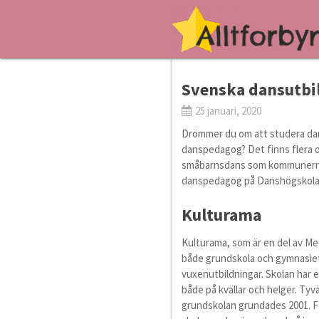
Svenska dansutbi
25 januari, 2020
Drömmer du om att studera dans,
danspedagog? Det finns flera oli
småbarnsdans som kommunerna a
danspedagog på Danshögskola
Kulturama
Kulturama, som är en del av Me
både grundskola och gymnasiet 
vuxenutbildningar. Skolan har 
både på kvällar och helger. Ty
grundskolan grundades 2001. Fö