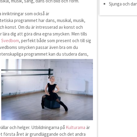
sikal, musik, sång, dans och bild och form.
Sjunga och da
a inriktningar som också är
etiska programmet har dans, musikal, musik,
och konst. Om du är intresserad av konst och
 lära dig att göra dina egna smycken. Men tills
e Svedbom
, perfekt både som present och till sig
m Svedboms smycken passar även bra om du
vetenskapliga programmet kan du studera dans,
ällar och helger. Utbildningarna på
Kulturama
är
 Det första året är grundläggande och det andra