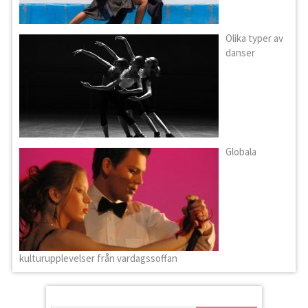
Olika typer av
danser
Globala
kulturupplevelser från vardagssoffan