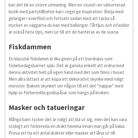
kan det bli en större utmaning. Men en stund i en välsorterad
butik med partytillbehör kan i regel ge inspiration. Börja med
girlanger i överflöd och fortsätt sedan med att täcka så
mycket av väggarna du kan med ballonger. Tårtljus och isfacklor
är också heta tips, men se till att de hanteras av de vuxna.
Fiskdammen
En klassisk fiskdamm är lika given på ett barnkalas som
födelsedagsbarnet själv. Det är ganska enkelt att ordna med
denna aktivitet helt på egen hand med det som finns i huset.
Men allra lättast är att köpa ett dekorativt skynke med roligt
mönster. Bakom skynket ser någon till att det ”nappar” med
hjälp av förberedda godispåsar som hängs på kroken.
Masker och tatueringar
Många barn tycker det är roligt att klä ut sig, men det kan vara
stökigt att förbereda en dräkt hemma innan man går på kalas.
Prova att ha ett antal dräkter eller masker att låna ut till