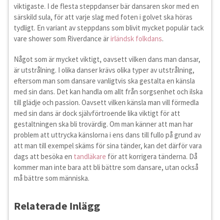
viktigaste. I de flesta steppdanser bär dansaren skor med en
särskild sula, för att varje slag med foten i golvet ska höras
tydligt. En variant av steppdans som blivit mycket populär tack
vare shower som Riverdance är
irländsk folkdans
.
Något som är mycket viktigt, oavsett vilken dans man dansar,
är utstrålning. I olika danser krävs olika typer av utstrålning,
eftersom man som dansare vanligtvis ska gestalta en känsla
med sin dans. Det kan handla om allt från sorgsenhet och ilska
till glädje och passion. Oavsett vilken känsla man vill förmedla
med sin dans är dock självförtroende lika viktigt för att
gestaltningen ska bli trovärdig. Om man känner att man har
problem att uttrycka känslorna i ens dans till fullo på grund av
att man till exempel skäms för sina tänder, kan det därför vara
dags att besöka en
tandläkare
för att korrigera tänderna. Då
kommer man inte bara att bli bättre som dansare, utan också
må bättre som människa.
Relaterade Inlägg