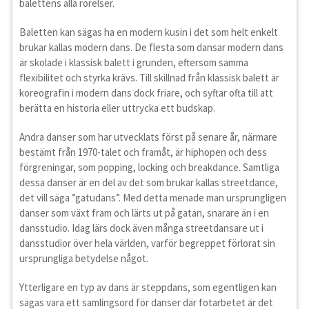
balettens alla rörelser.
Baletten kan sägas ha en modern kusin i det som helt enkelt
brukar kallas modern dans. De flesta som dansar modern dans
är skolade i klassisk balett i grunden, eftersom samma
flexibilitet och styrka krävs. Till skillnad från klassisk balett är
koreografin i modern dans dock friare, och syftar ofta till att
berätta en historia eller uttrycka ett budskap.
Andra danser som har utvecklats först på senare år, närmare
bestämt från 1970-talet och framåt, är hiphopen och dess
förgreningar, som popping, locking och breakdance. Samtliga
dessa danser är en del av det som brukar kallas streetdance,
det vill säga ”gatudans”. Med detta menade man ursprungligen
danser som växt fram och lärts ut på gatan, snarare än i en
dansstudio. Idag lärs dock även många streetdansare ut i
dansstudior över hela världen, varför begreppet förlorat sin
ursprungliga betydelse något.
Ytterligare en typ av dans är steppdans, som egentligen kan
sägas vara ett samlingsord för danser där fotarbetet är det