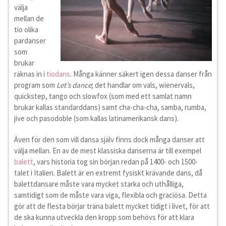
välja
mellan de
tio olika
pardanser
som
brukar
räknas in i
tiodans
. Många känner säkert igen dessa danser från
program som
Let’s dance
; det handlar om vals, wienervals,
quickstep, tango och slowfox (som med ett samlat namn
brukar kallas standarddans) samt cha-cha-cha, samba, rumba,
jive och pasodoble (som kallas latinamerikansk dans).
Även för den som vill dansa själv finns dock många danser att
välja mellan. En av de mest klassiska danserna är till exempel
balett
, vars historia tog sin början redan på 1400- och 1500-
talet i Italien. Balett är en extremt fysiskt krävande dans, då
balettdansare måste vara mycket starka och uthålliga,
samtidigt som de måste vara viga, flexibla och graciösa. Detta
gör att de flesta börjar träna balett mycket tidigt i livet, för att
de ska kunna utveckla den kropp som behövs för att klara