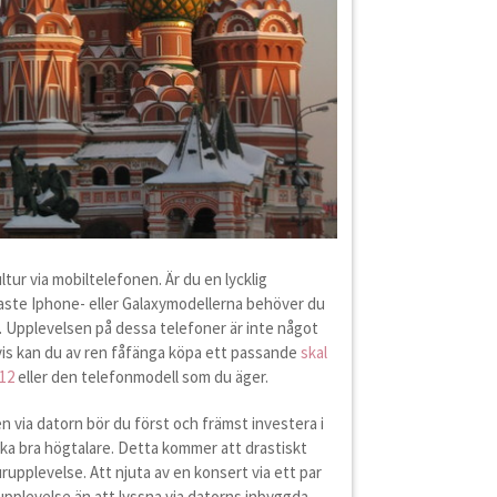
tur via mobiltelefonen. Är du en lycklig
aste Iphone- eller Galaxymodellerna behöver du
. Upplevelsen på dessa telefoner är inte något
tvis kan du av ren fåfänga köpa ett passande
skal
 12
eller den telefonmodell som du äger.
en via datorn bör du först och främst investera i
lika bra högtalare. Detta kommer att drastiskt
urupplevelse. Att njuta av en konsert via ett par
upplevelse än att lyssna via datorns inbyggda