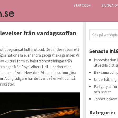
STARTSIDA
SJUNGA O
levelser från vardagssoffan
ärmast obegränsat kulturutbud. Det är dessutom ett
Senaste inl
ra nationella eller andra geografiska gränser. Vi
Improvisation 
av kultur i form av balettföreställningar från
utveckla ditt 
ttningar från Royal Albert Hall i London eller
Bekväma och pr
Museum of Art i New York. Vi kan dessutom göra
m. Aldrig tidigare har det varit så enkelt och så
Underhållning 
urskatter.
Partyprylar f
och teater
Jobbet bakom
Kategorier