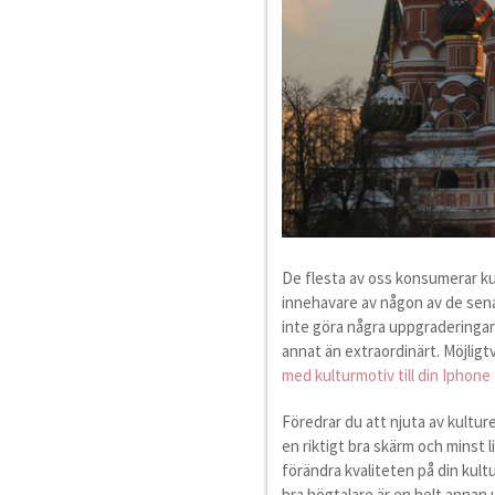
De flesta av oss konsumerar kul
innehavare av någon av de sen
inte göra några uppgraderingar
annat än extraordinärt. Möjlig
med kulturmotiv till din Iphone
Föredrar du att njuta av kultur
en riktigt bra skärm och minst 
förändra kvaliteten på din kult
bra högtalare är en helt annan 