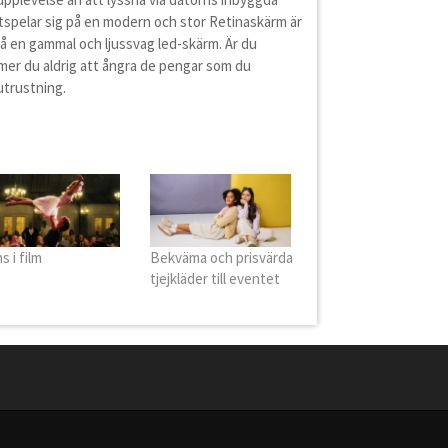
tspelar sig på en modern och stor Retinaskärm är
på en gammal och ljussvag led-skärm. Är du
mer du aldrig att ångra de pengar som du
utrustning.
s i film
Bekväma och prisvärda
tjejkläder till eventet