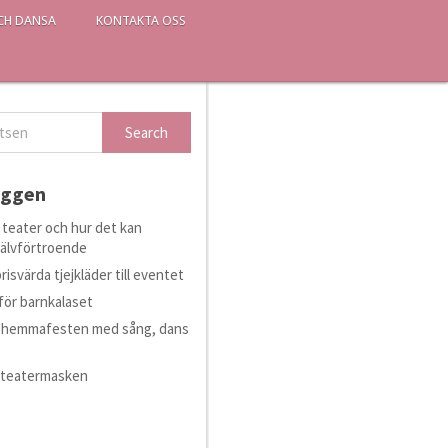
CH DANSA
KONTAKTA OSS
äggen
i teater och hur det kan
självförtroende
isvärda tjejkläder till eventet
för barnkalaset
ör hemmafesten med sång, dans
 teatermasken