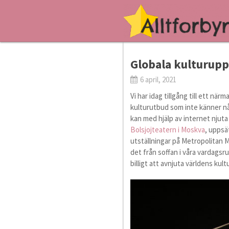
Globala kulturupp
6 april, 2021
Vi har idag tillgång till ett n
kulturutbud som inte känner någ
kan med hjälp av internet njuta 
Bolsjojteatern i Moskva
, uppsä
utställningar på Metropolitan 
det från soffan i våra vardagsru
billigt att avnjuta världens kult